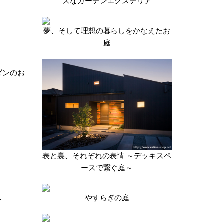
スなガーデンエクステリア
夢、そして理想の暮らしをかなえたお
庭
ダンのお
表と裏、それぞれの表情 ～デッキスペ
ースで繋ぐ庭～
ス
やすらぎの庭