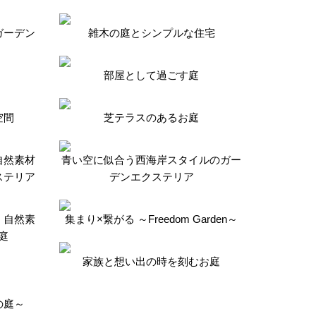
ガーデン
雑木の庭とシンプルな住宅
部屋として過ごす庭
空間
芝テラスのあるお庭
自然素材
青い空に似合う西海岸スタイルのガー
ステリア
デンエクステリア
、自然素
集まり×繋がる ～Freedom Garden～
庭
家族と想い出の時を刻むお庭
りの庭～