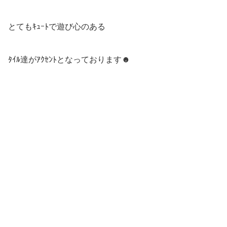
とてもｷｭｰﾄで遊び心のある
ﾀｲﾙ達がｱｸｾﾝﾄとなっております☻