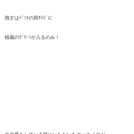
残すはﾍﾞﾝﾁの両ｻｲﾄﾞに
植栽のｸﾞﾘｰﾝが入るのみ！