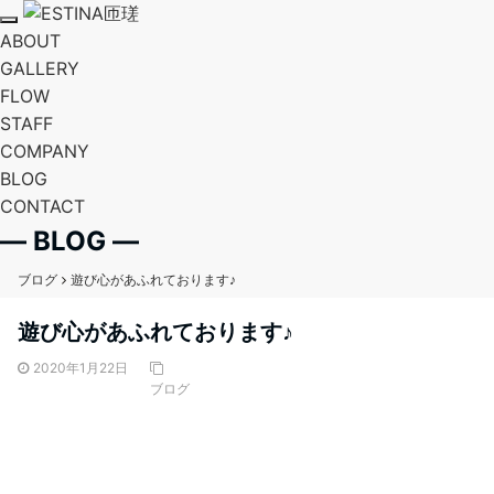
T
ABOUT
o
g
GALLERY
g
FLOW
l
e
STAFF
n
a
COMPANY
v
BLOG
i
g
CONTACT
a
t
― BLOG ―
i
o
n
ブログ
遊び心があふれております♪
遊び心があふれております♪
2020年1月22日
ブログ